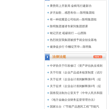
乘势而上开新局 奋楫笃行建新功
岁月如歌，感恩有你----陈明集团组
有一种炫耀是公司给的---陈明集团组
陈明集团邀请专家到集团授课
铭记历史 砥砺前行 ---山西陈
热烈祝贺我集团被授予就业创业基地
健身徒步行 巾帼绽芳华---陈明集
法律法规
中评协关于印发修订《资产评估执业准则
关于印发《企业产品成本核算制度（试行
关于征求《企业会计准则解释第6号（征
关于征求《企业会计准则解释第6号（征
国务院法制办公室关于《中华人民共和国
《地方金融企业财务监督管理办法》
国家出台《“节能产品惠民工程”节能汽