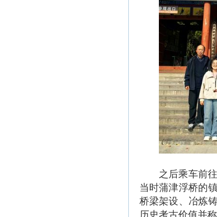
之后乘车前
当时蒲津浮桥的
桥梁架设、冶炼
历史考古价值并称