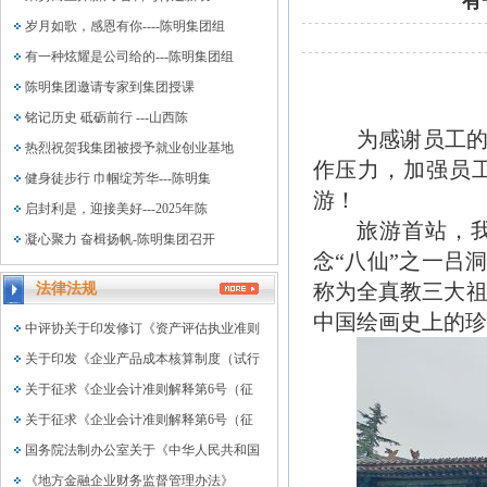
有
岁月如歌，感恩有你----陈明集团组
有一种炫耀是公司给的---陈明集团组
陈明集团邀请专家到集团授课
铭记历史 砥砺前行 ---山西陈
为感谢员工
热烈祝贺我集团被授予就业创业基地
作压力，加强员
健身徒步行 巾帼绽芳华---陈明集
游！
启封利是，迎接美好---2025年陈
旅游首站，
凝心聚力 奋楫扬帆-陈明集团召开
念
“八仙”之一吕
称为全真教三大祖
法律法规
中国绘画史上的珍
中评协关于印发修订《资产评估执业准则
关于印发《企业产品成本核算制度（试行
关于征求《企业会计准则解释第6号（征
关于征求《企业会计准则解释第6号（征
国务院法制办公室关于《中华人民共和国
《地方金融企业财务监督管理办法》