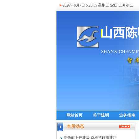
2026年8月7日
5:20:56
星期五 农历 五月初二
网站首页
关于陈明
业务指南
本所动态
乘势而上开新局 奋楫笃行建新功