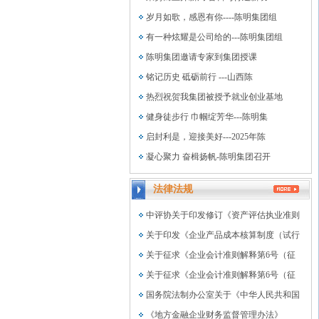
岁月如歌，感恩有你----陈明集团组
有一种炫耀是公司给的---陈明集团组
陈明集团邀请专家到集团授课
铭记历史 砥砺前行 ---山西陈
热烈祝贺我集团被授予就业创业基地
健身徒步行 巾帼绽芳华---陈明集
启封利是，迎接美好---2025年陈
凝心聚力 奋楫扬帆-陈明集团召开
法律法规
中评协关于印发修订《资产评估执业准则
关于印发《企业产品成本核算制度（试行
关于征求《企业会计准则解释第6号（征
关于征求《企业会计准则解释第6号（征
国务院法制办公室关于《中华人民共和国
《地方金融企业财务监督管理办法》