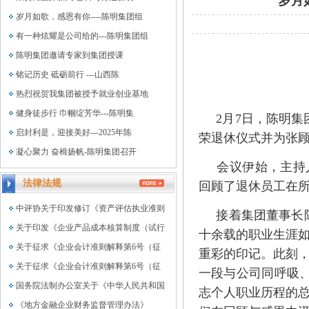
岁月
岁月如歌，感恩有你----陈明集团组
有一种炫耀是公司给的---陈明集团组
陈明集团邀请专家到集团授课
铭记历史 砥砺前行 ---山西陈
热烈祝贺我集团被授予就业创业基地
健身徒步行 巾帼绽芳华---陈明集
2月7日，陈明集
启封利是，迎接美好---2025年陈
荣退休仪式并为张
凝心聚力 奋楫扬帆-陈明集团召开
会议伊始，主持人
法律法规
回顾了退休员工在
中评协关于印发修订《资产评估执业准则
接着集团董事长陈
关于印发《企业产品成本核算制度（试行
十余载的职业生涯
关于征求《企业会计准则解释第6号（征
重彩的印记。此刻
关于征求《企业会计准则解释第6号（征
一段与公司同呼吸
国务院法制办公室关于《中华人民共和国
志个人职业历程的
《地方金融企业财务监督管理办法》